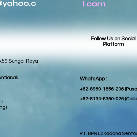
@yahoo.c
l.com
Follow Us on Social
Platform
o.59 Sungai Raya
ontianak
WhatsApp :
+62-8969-1856-206 (Pusat
+62-8134-6360-026 (Cab
t)
ng)
PT. BPR Lokadana Sentosa