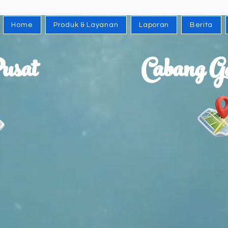
Home
Produk & Layanan
Laporan
Berita
usat
Cabang G