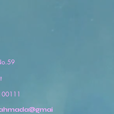
No.59
t
8100111
jahmada@gmai