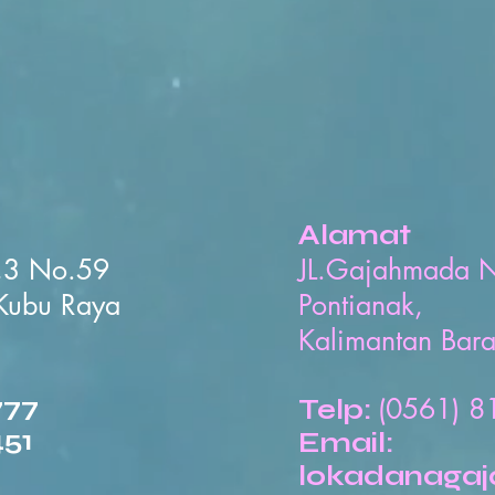
Alamat
7,3 No.59
JL.Gajahmada 
Kubu Raya
Pontianak,
Kalimantan Bara
777
(0561) 
Telp:
451
Email:
lokadanaga