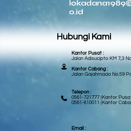
lokadana1989
o.id
Hubungi Kami
Kantor Pusat :
J
alan Adisucipto KM 7,3 N
Kantor Cabang :
Jalan Gajahmada No.59 P
Telepon :
0561-721777 (Kantor Pusa
0561-810011 (Kantor Caba
Email :