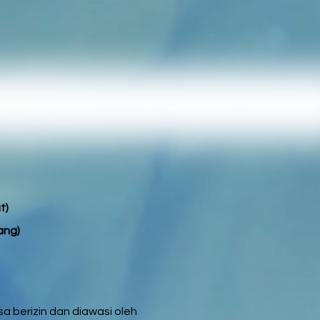
)​
ang)
 berizin dan diawasi oleh